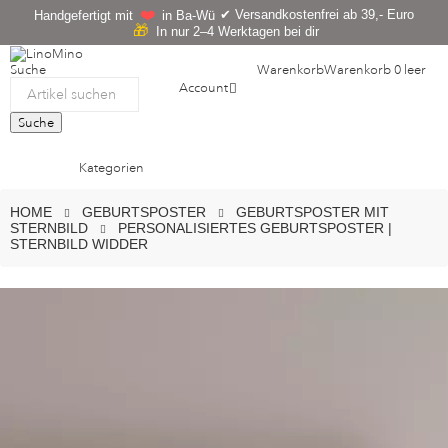
❤️
✔ Versandkostenfrei ab 39,- Euro
Handgefertigt mit
in Ba-Wü
🎁
In nur 2–4 Werktagen bei dir
Suche
Warenkorb
Warenkorb
0
leer
Account
Suche
Kategorien
HOME
GEBURTSPOSTER
GEBURTSPOSTER MIT
STERNBILD
PERSONALISIERTES GEBURTSPOSTER |
STERNBILD WIDDER