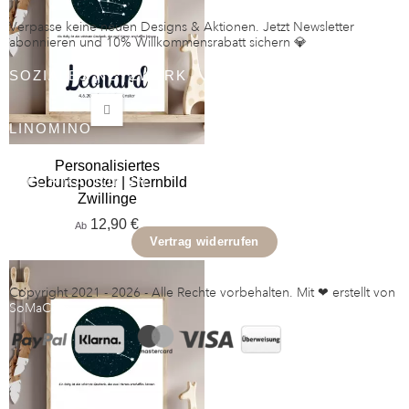
Verpasse keine neuen Designs & Aktionen. Jetzt Newsletter
abonnieren und 10% Willkommensrabatt sichern 💎
SOZIALES NETZWERK
LINOMINO
Personalisiertes
INFORMATIONEN
Geburtsposter | Sternbild
Zwillinge
12,90 €
Ab
Vertrag widerrufen
Copyright 2021 - 2026 - Alle Rechte vorbehalten. Mit ❤ erstellt von
SoMaCom