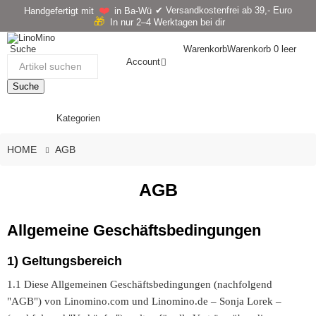
❤️
✔ Versandkostenfrei ab 39,- Euro
Handgefertigt mit
in Ba-Wü
🎁
In nur 2–4 Werktagen bei dir
Suche
Warenkorb
Warenkorb
0
leer
Account
Suche
Kategorien
HOME
AGB
AGB
Allgemeine Geschäftsbedingungen
1) Geltungsbereich
1.1 Diese Allgemeinen Geschäftsbedingungen (nachfolgend
"AGB") von Linomino.com und Linomino.de – Sonja Lorek –