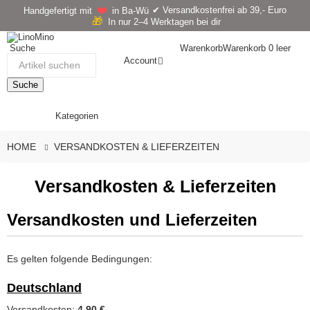
❤️
✔ Versandkostenfrei ab 39,- Euro
Handgefertigt mit
in Ba-Wü
🎁
In nur 2–4 Werktagen bei dir
Suche
Warenkorb
Warenkorb
0
leer
Account
Suche
Kategorien
HOME
VERSANDKOSTEN & LIEFERZEITEN
Versandkosten & Lieferzeiten
Versandkosten und Lieferzeiten
Es gelten folgende Bedingungen:
Deutschland
Versandkosten:
4,90 €